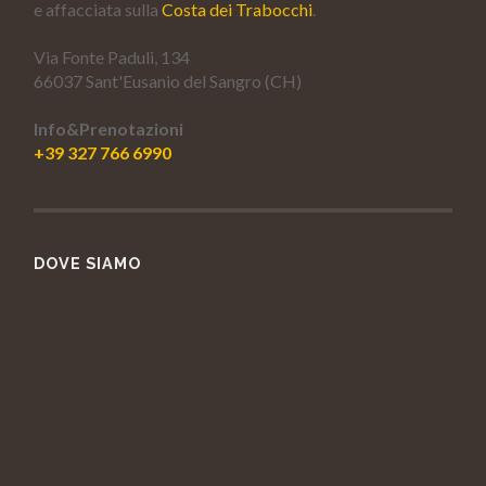
e affacciata sulla
Costa dei Trabocchi
.
Via Fonte Paduli, 134
66037 Sant'Eusanio del Sangro (CH)
Info&Prenotazioni
+39 327 766 6990
DOVE SIAMO