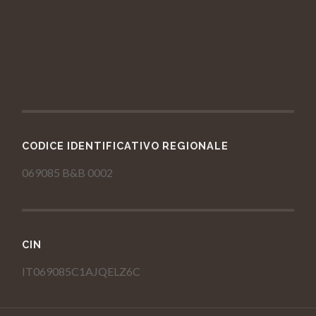
CODICE IDENTIFICATIVO REGIONALE
069085 B&B 0002
CIN
IT069085C1AJQELZ6C