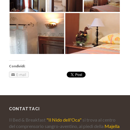
Condividi:
E-mail
CONTATTACI
Il Bed & Breakfast
"Il Nido dell'Oca"
si trova al centro
del comprensorio sangro-aventino, ai piedi della
Majella